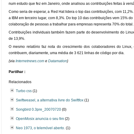
num estudo que fez em Janeiro, onde analisou as contribuições feitas à versã
Como seria de esperar, a Red Hat lidera o top das contribuições, com 11,2%
a IBM em terceiro lugar, com 8,3%. Do top 10 das contribuições vem 15% do
colaboração de pessoas a trabalhar para empresas representa 70% do total.
Contribuições individuais também fazem parte do desenvolvimento do Linu
de 13,9%.
O mesmo relatório faz nota do crescimento dos colaboradores do Linux, 
contribuem, diariamente, uma média de 3 621 linhas de código por dia.
{via
Internetnews.com
e
Datamation
}
Partilhar :
Relacionados
Turbo css
(1)
Swiftweasel, a alternativa livre do Swiftfox
(1)
Songbird 0.3pre_20070720
(0)
OpenMosix anuncia o seu fim
(2)
Neo 1973, o telemóvel aberto.
(1)