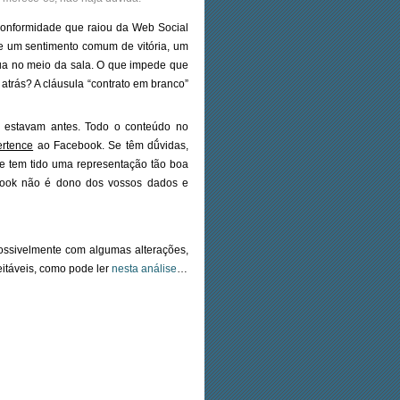
e conformidade que raiou da Web Social
e um sentimento comum de vitória, um
ua no meio da sala. O que impede que
 atrás? A cláusula “contrato em branco”
 estavam antes. Todo o conteúdo no
ertence
ao Facebook. Se têm dṹvidas,
e tem tido uma representação tão boa
book não é dono dos vossos dados e
possivelmente com algumas alterações,
eitáveis, como pode ler
nesta análise
…