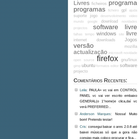
programa
Livres
ficheiros
programas
gpl
ficheiro
ajuda
suporte
jogo
desenvolvimento
video
download
mundo
google
novidades
software livre
projectos
livre
windows
falhas
tempo
site
Jogos
internet
downloads
versão
mozilla
actualização
microsoft
novidade
firefox
gnu/linux
open source
ubuntu
software
gimp
formatos
editor
projecto
Comentários Recentes:
Leila
: PAULA= vc vai em CONTROL
PANEL vc vai ver escrito embaixo
GENERAL(o 1°nome)e clica,daí vc
verá PREFERRED...
Anderson Marques
: Nossa! Muito
bom! Pretendo testar!
Cris
: consegui baixar o ares 2.0.8 até
baixei músicas só que a gora não
consigo mais coloco procurar e fica...