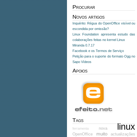
Procurar
Novos artigos
Inquérito: Régua do OpenOffice visível ou
escondida por omissão?
Linux Foundation apresenta estudo das
colaborações feitas no kernel Linux
Miranda 0.7.17
Facebook e os Termos de Serviço
Petição para o suporte do formato Ogg no
Sapo Vídeos
Apoios
Tags
linux
nova
ferramenta
muito
OpenOffice
actualizações