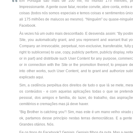
Em Portugal são mais de 100 mil, no mundo 175 milhões, po
Impressionante. A gente ouve falar, recebe convite, abre conta, entra
coisas (todos nós somos especiais e temos coisas e sentimentos úni
ali 175 milhões de malucos ao mesmo). “Ninguém” ou quase-ninguém 
Facebook.
Às vezes há um outro mais desconfiado. E desvenda assim: “By posting
Site, you automatically grant, and you represent and warrant that you
Company an irrevocable, perpetual, non-exclusive, transferable, fully 
right to sublicense) to use, copy, publicly perform, publicly display, ref
or in part) and distribute such User Content for any purpose, commerci
or in connection with the Site or the promotion thereof, to prepare de
into other works, such User Content, and to grant and authorize subl
explicado aqui.
Sim, a cedência perpétua dos direitos de tudo o que lá se mete, m
os conteúdos - e com aquelas aplicações todas o que se pretend
pessoal, dos amigos e família, do lazer, do trabalho, das aspiraçõ
cemitérios e cremações mas já deve haver.
“Big Brother is catching you“! Sim, mas este é um mano velho virado pa
ok, partamos desse princípio nestas terras democráticas. E a gente 
Grandes otários. Nós.
Ee os tipos do Facebook? Geniais. Geniais filhos da puta. Mas a gent