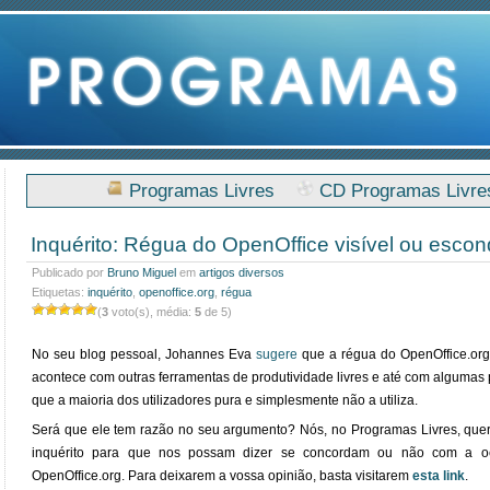
Programas Livres
CD Programas Livre
Inquérito: Régua do OpenOffice visível ou esco
Publicado por
Bruno Miguel
em
artigos diversos
Etiquetas:
inquérito
,
openoffice.org
,
régua
(
3
voto(s), média:
5
de 5)
No seu blog pessoal, Johannes Eva
sugere
que a régua do OpenOffice.org 
acontece com outras ferramentas de produtividade livres e até com algumas 
que a maioria dos utilizadores pura e simplesmente não a utiliza.
Será que ele tem razão no seu argumento? Nós, no Programas Livres, quer
inquérito para que nos possam dizer se concordam ou não com a oc
OpenOffice.org. Para deixarem a vossa opinião, basta visitarem
esta link
.