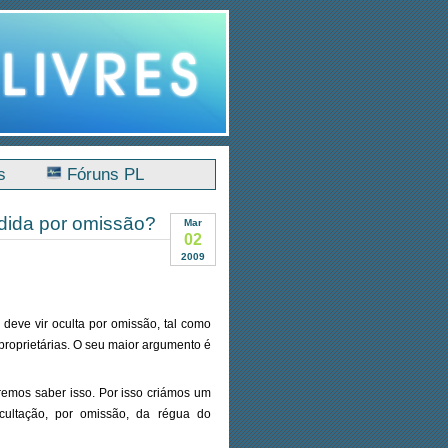
s
Fóruns PL
ndida por omissão?
Mar
02
2009
deve vir oculta por omissão, tal como
proprietárias. O seu maior argumento é
emos saber isso. Por isso criámos um
ultação, por omissão, da régua do