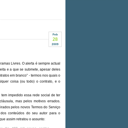
Feb
28
2009
ramas Livres. O alerta é sempre actual
eita e a que se submete, apesar deles
tratos em branco” - termos nos quais o
lquer coisa (ou todo) o contrato, e o
tem impedido essa rede social de ter
láusula, mas pelos motivos errados.
 irados pelos novos Termos do Serviço
e dos conteúdos do seu autor para o
que assim retratou o assunto: