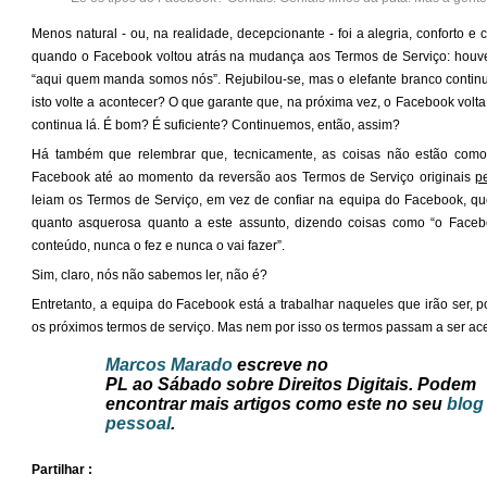
Menos natural - ou, na realidade, decepcionante - foi a alegria, conforto 
quando o Facebook voltou atrás na mudança aos Termos de Serviço: houv
“aqui quem manda somos nós”. Rejubilou-se, mas o elefante branco contin
isto volte a acontecer? O que garante que, na próxima vez, o Facebook volta
continua lá. É bom? É suficiente? Continuemos, então, assim?
Há também que relembrar que, tecnicamente, as coisas não estão como
Facebook até ao momento da reversão aos Termos de Serviço originais
p
leiam os Termos de Serviço, em vez de confiar na equipa do Facebook, qu
quanto asquerosa quanto a este assunto, dizendo coisas como “o Face
conteúdo, nunca o fez e nunca o vai fazer”.
Sim, claro, nós não sabemos ler, não é?
Entretanto, a equipa do Facebook está a trabalhar naqueles que irão ser, 
os próximos termos de serviço. Mas nem por isso os termos passam a ser ac
Marcos Marado
escreve no
PL ao Sábado sobre Direitos Digitais.
Podem
encontrar mais artigos como este no seu
blog
pessoal
.
Partilhar :