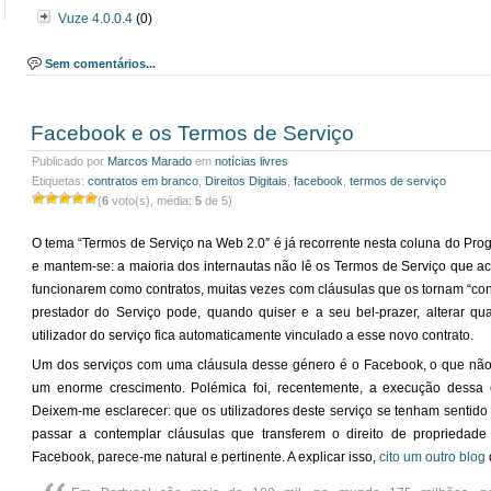
Vuze 4.0.0.4
(0)
Sem comentários...
Facebook e os Termos de Serviço
Publicado por
Marcos Marado
em
notícias livres
Etiquetas:
contratos em branco
,
Direitos Digitais
,
facebook
,
termos de serviço
(
6
voto(s), média:
5
de 5)
O tema “Termos de Serviço na Web 2.0″ é já recorrente nesta coluna do Prog
e mantem-se: a maioria dos internautas não lê os Termos de Serviço que ac
funcionarem como contratos, muitas vezes com cláusulas que os tornam “con
prestador do Serviço pode, quando quiser e a seu bel-prazer, alterar qua
utilizador do serviço fica automaticamente vinculado a esse novo contrato.
Um dos serviços com uma cláusula desse género é o Facebook, o que não 
um enorme crescimento. Polémica foi, recentemente, a execução dessa c
Deixem-me esclarecer: que os utilizadores deste serviço se tenham sentido
passar a contemplar cláusulas que transferem o direito de propriedad
Facebook, parece-me natural e pertinente. A explicar isso,
cito um outro blog