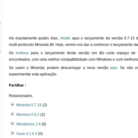
Há exactamente quatro dias,
relatei
aqui o lançamento da versão 0.7.15 d
multi-protocolo Miranda IM. Hoje, venho-vos dar a conhecer o lançamento da
Os
motivos
para o lançamento desta versão em tão curto espaço de 
encontrados, com uma melhor compatibilidade com Windows e com melhorias 
Se usam o Miranda, podem descarregar a nova versão
aqui
. Se não u
experimentar esta aplicação.
Partilhar :
Relacionados
Miranda 0.7.15
(2)
Wormux 0.8.2
(2)
Wordpress 2.6
(0)
Vuze 4.1.0.4
(0)