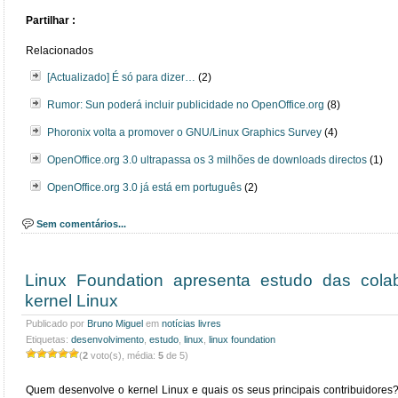
Partilhar :
Relacionados
[Actualizado] É só para dizer…
(2)
Rumor: Sun poderá incluir publicidade no OpenOffice.org
(8)
Phoronix volta a promover o GNU/Linux Graphics Survey
(4)
OpenOffice.org 3.0 ultrapassa os 3 milhões de downloads directos
(1)
OpenOffice.org 3.0 já está em português
(2)
Sem comentários...
Linux Foundation apresenta estudo das colab
kernel Linux
Publicado por
Bruno Miguel
em
notícias livres
Etiquetas:
desenvolvimento
,
estudo
,
linux
,
linux foundation
(
2
voto(s), média:
5
de 5)
Quem desenvolve o kernel Linux e quais os seus principais contribuidores