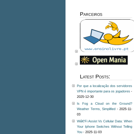
Parceiros
Latest Posts:
Por que a localização dos servidores
VPN é importante para os jogadores
-
2025-12-30
Is Fog a Cloud on the Ground?
Weather Terms, Simplified
- 2025-11-
03
Wiâ€‘Fi Assist Vs Cellular Data: When
Your Iphone Switches Without Telling
You
- 2025-11-03