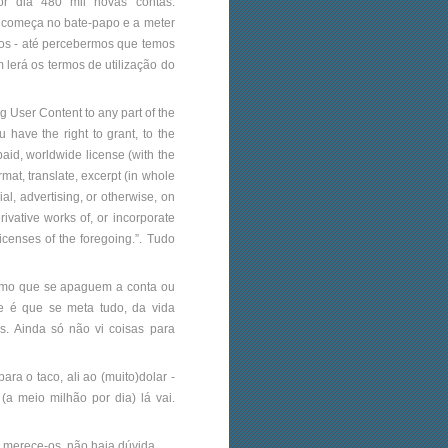
r dia 480 mil novas contas.
 e começa no bate-papo e a meter
cos - até percebermos que temos
lerá os termos de utilização do
 User Content to any part of the
 have the right to grant, to the
paid, worldwide license (with the
ormat, translate, excerpt (in whole
al, advertising, or otherwise, on
rivative works of, or incorporate
icenses of the foregoing.”. Tudo
esmo que se apaguem a conta ou
e é que se meta tudo, da vida
es. Ainda só não vi coisas para
ra o taco, ali ao (muito)dolar -
(a meio milhão por dia) lá vai.
e merece-os, não haja dúvida.