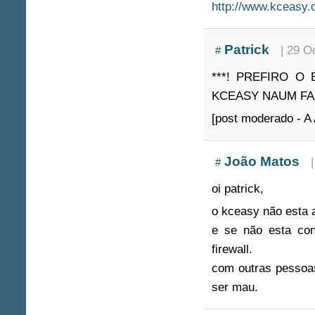
http://www.kceasy.
Patrick
| 29 O
#
***! PREFIRO O
KCEASY NAUM FA
[post moderado - A
João Matos
#
oi patrick,
o kceasy não esta 
e se não esta con
firewall.
com outras pessoa
ser mau.