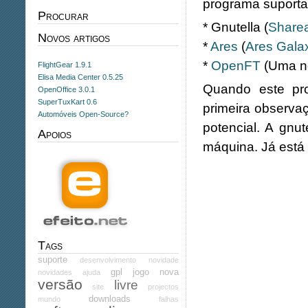
programa suporta 
Procurar
* Gnutella (
Share
Novos artigos
*
Ares
(
Ares Gala
*
OpenFT
(Uma no
FlightGear 1.9.1
Elisa Media Center 0.5.25
Quando este pr
OpenOffice 3.0.1
SuperTuxKart 0.6
primeira observa
Automóveis Open-Source?
potencial. A gnu
Apoios
máquina. Já está
Tags
suporte
desenvolvimento
novidade
gpl
jogo
nova
novidades
ajuda
versão
livre
site
projectos
downloads
mundo
falhas