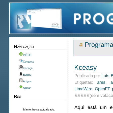
Programa
Navegação
INÍCIO
Contacto
Kceasy
Licença
Equipa
Publicado por
Luís 
Artigos
Etiquetas:
ares
,
a
Ajudar
LimeWire
,
OpenFT
,
(sem votaçõ
Rss
Aqui está um e
Mantenha-se actualizado.