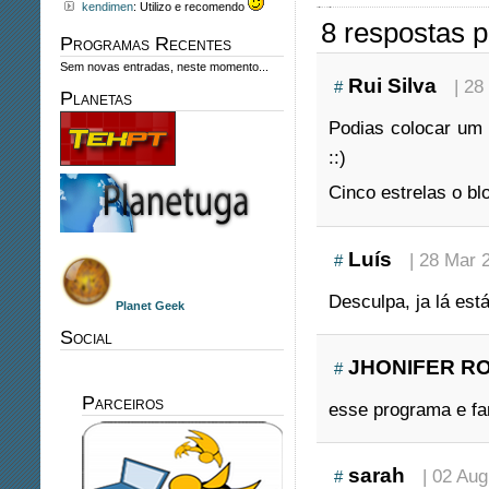
kendimen
: Utilizo e recomendo
8 respostas 
Programas Recentes
Sem novas entradas, neste momento...
Rui Silva
| 28
#
Planetas
Podias colocar um 
::)
Cinco estrelas o bl
Luís
| 28 Mar 2
#
Desculpa, ja lá est
Planet Geek
Social
JHONIFER R
#
Parceiros
esse programa e fa
sarah
| 02 Aug
#