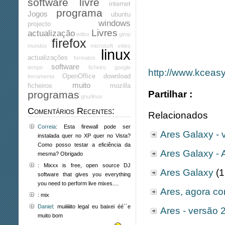
software livre
internet
programa
Jogos
ubuntu
windows
projecto
Livres
actualização
editor
gimp
firefox
mundos
microsoft
video
linux
actualizações
formatos
software
tempo
ficheiro
google
http://www.kceas
OpenOffice
download
ferramenta
muito
ficheiros
mozilla
Partilhar :
programas
gnu/linux
Comentários Recentes:
Relacionados
Correia
: Esta firewall pode ser
Ares Galaxy - 
instalada quer no XP quer no Vista?
Como posso testar a eficiência da
Ares Galaxy -
mesma? Obrigado
: Mixxx is free, open source DJ
Ares Galaxy
(1
software that gives you everything
you need to perform live mixes....
Ares, agora co
: mix
Daniel
: muiiiiiito legal eu baixei éé´´e
Ares - versão 2
muito bom