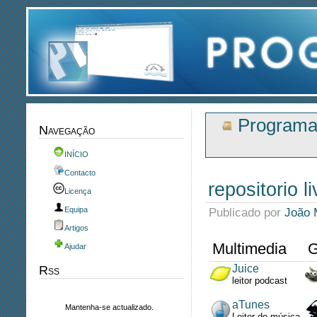
Programa
Navegação
INÍCIO
Contacto
repositorio li
Licença
Equipa
Publicado por
João 
Artigos
Multimedia
G
Ajudar
Juice
Rss
leitor podcast
aTunes
Mantenha-se actualizado.
Leitor de música