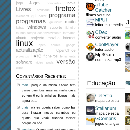
Jogos
jogo
nova
novidades
aTube
firefox
Livres
Catcher
novidade
programa
filmes youtube
gpl
microsoft
editor
MPUI
programas
J
muito
gnu/linux
leitor multimédia
windows
suporte
falhas
ficheiro
CDex
mundo
tempo
desenvolvimento
formatos
converter audio
ubuntu
projecto
mozilla
internet
linux
CoolPlayer
open source
google
actualização
leitor audio
OpenOffice
Mp3Gain
livre
ficheiros
projectos
ferramenta
normalizar mp3
versão
software
video
ajuda
gimp
Comentários Recentes:
Educação
thais
: porque na minha escola tem
varios carimbos mais na minha casa
Celestia
so tem 6 eu ja achei as figuras mais
mapa celestial
agora eu...
thais
: ola eu queria saber como faz
Stellarium
para instalar novos carimbos eu
mapa celestial
queria que você dissece melhor
GCompris
porque eu não...
jogos crianças
jocaferro
: O que aqui está em causa